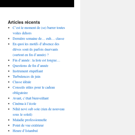
Articles récents
C’est le moment de (se) barrer toutes
voiles dehors
Dernière semaine de… euh… classe
En quoi les motifs d’absence des
élèves sont-ils parfois énervants
(surtout en fin d’année) ?
Fin d’année : la liste est longue…
Questions de fin d’année
Instrument stupéfiant
Turbulences de juin
Classe idéale
Conseils utiles pour le cadeau
obligatoire
Avant, c’était bienveillant
Cinéma à l’école
Nihil novi sub sole (rien de nouveau
sous le soleil)
Maladie professionnelle
Point de vue extérieur
Heure d’Istambul