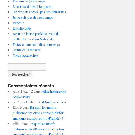
Prenons le (prin)temps
Le carnaval s’est bien passé
On veut des profs, pas des uniformes
Je ne suis pas de mon temps
Repos !
En difficultés
Dernière bêtise proférée avant de
quitter l’Education Nationale
Faites comme ci, faites comme ça
Outils de la réussite
Vieux accessoires
Commentaires récents
AESH bac +2
dans
Petite histoire des
AVS/AESH
pov' dirlette
dans
Tout finit par arriver
Elodie
dans
En quoi les motifs
d’absence des élèves sont-ils parfois
énervants (surtout en fin d’année) ?
Pfff...
dans
En quoi les motifs
d’absence des élèves sont-ils parfois
énervants (surtout en fin d’année) ?