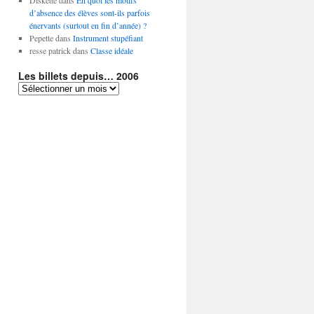
Diskette
dans
En quoi les motifs
d’absence des élèves sont-ils parfois
énervants (surtout en fin d’année) ?
Pepette
dans
Instrument stupéfiant
resse patrick
dans
Classe idéale
Les billets depuis… 2006
Les
billets
depuis…
2006