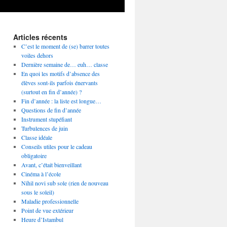
Articles récents
C’est le moment de (se) barrer toutes
voiles dehors
Dernière semaine de… euh… classe
En quoi les motifs d’absence des
élèves sont-ils parfois énervants
(surtout en fin d’année) ?
Fin d’année : la liste est longue…
Questions de fin d’année
Instrument stupéfiant
Turbulences de juin
Classe idéale
Conseils utiles pour le cadeau
obligatoire
Avant, c’était bienveillant
Cinéma à l’école
Nihil novi sub sole (rien de nouveau
sous le soleil)
Maladie professionnelle
Point de vue extérieur
Heure d’Istambul