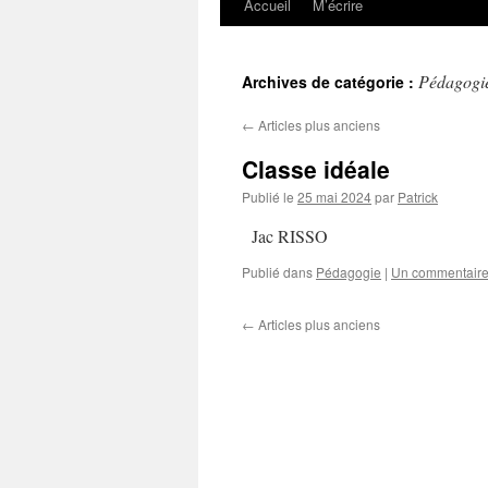
Accueil
M’écrire
Pédagogi
Archives de catégorie :
←
Articles plus anciens
Classe idéale
Publié le
25 mai 2024
par
Patrick
Jac RISSO
Publié dans
Pédagogie
|
Un commentair
←
Articles plus anciens