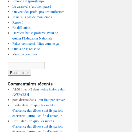
Prenons le (prin)temps
Le carnaval s’est bien passé
On veut des profs, pas des uniformes
Je ne suis pas de mon temps
Repos !
En difficultés
Dernière bêtise proférée avant de
quitter l’Education Nationale
Faites comme ci, faites comme ça
Outils de la réussite
Vieux accessoires
Commentaires récents
AESH bac +2
dans
Petite histoire des
AVS/AESH
pov' dirlette
dans
Tout finit par arriver
Elodie
dans
En quoi les motifs
d’absence des élèves sont-ils parfois
énervants (surtout en fin d’année) ?
Pfff...
dans
En quoi les motifs
d’absence des élèves sont-ils parfois
énervants (surtout en fin d’année) ?