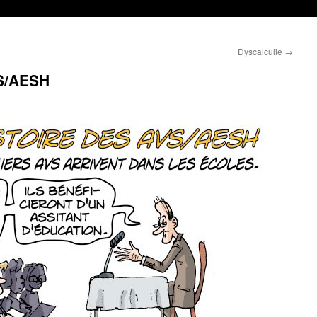
Dyscalculie
→
VS/AESH