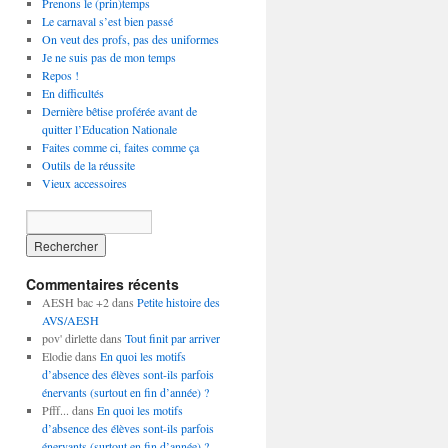
Prenons le (prin)temps
Le carnaval s’est bien passé
On veut des profs, pas des uniformes
Je ne suis pas de mon temps
Repos !
En difficultés
Dernière bêtise proférée avant de
quitter l’Education Nationale
Faites comme ci, faites comme ça
Outils de la réussite
Vieux accessoires
Commentaires récents
AESH bac +2
dans
Petite histoire des
AVS/AESH
pov' dirlette
dans
Tout finit par arriver
Elodie
dans
En quoi les motifs
d’absence des élèves sont-ils parfois
énervants (surtout en fin d’année) ?
Pfff...
dans
En quoi les motifs
d’absence des élèves sont-ils parfois
énervants (surtout en fin d’année) ?