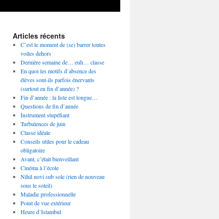
Articles récents
C’est le moment de (se) barrer toutes
voiles dehors
Dernière semaine de… euh… classe
En quoi les motifs d’absence des
élèves sont-ils parfois énervants
(surtout en fin d’année) ?
Fin d’année : la liste est longue…
Questions de fin d’année
Instrument stupéfiant
Turbulences de juin
Classe idéale
Conseils utiles pour le cadeau
obligatoire
Avant, c’était bienveillant
Cinéma à l’école
Nihil novi sub sole (rien de nouveau
sous le soleil)
Maladie professionnelle
Point de vue extérieur
Heure d’Istambul