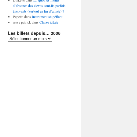
Diskette
dans
En quoi les motifs
d’absence des élèves sont-ils parfois
énervants (surtout en fin d’année) ?
Pepette
dans
Instrument stupéfiant
resse patrick
dans
Classe idéale
Les billets depuis… 2006
Les
billets
depuis…
2006