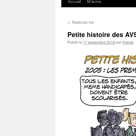
Accueil
M’écrire
←
Rassurez-les
Petite histoire des A
Publié le
17 septembre 2018
par
Patrick